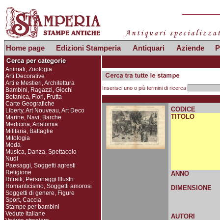
Home page
Edizioni Stamperia
Antiquari
Aziende
P
Animali, Zoologia
Arti Decorative
Arti e Mestieri, Architettura
Inserisci uno o più termini di ricerca
Bambini, Ragazzi, Giochi
Botanica, Fiori, Frutta
Carte Geografiche
CODICE
Liberty, Art Nouveau, Art Deco
TITOLO
Marine, Navi, Barche
Medicina, Anatomia
Militaria, Battaglie
Mitologia
Moda
Musica, Danza, Spettacolo
Nudi
Paesaggi, Soggetti agresti
Religione
ANNO
Ritratti, Personaggi Illustri
Romanticismo, Soggetti amorosi
DIMENSIONE
Soggetti di genere, Figure
Sport, Caccia
Stampe per bambini
Vedute italiane
AUTORI