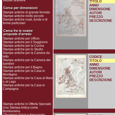
Vedute straniere
TITOLO
ANNO
DIMENSIONE
Stampe antiche di grande formato
AUTORI
Stampe antiche molto piccole
PREZZO
Stampe antiche ovali, tonde e di
DESCRIZIONE
forme particolari
Stampe antiche per Ufficio
Stampe antiche per il Soggiorno
Stampe antiche per la Cucina
Stampe antiche per lo Studio
Stampe antiche per la Camera da
letto
CODICE
Stampe antiche per la Camera dei
TITOLO
bambini
ANNO
Stampe antiche per il Bagno
DIMENSIONE
Stampe antiche per la Casa in
AUTORI
Montagna
PREZZO
Stampa antiche per la Casa al Mare
DESCRIZIONE
o al Lago
Stampa antiche per la Casa in
Campagna
Stampe antiche in Offerta Speciale
Una Stampa Antica come
Bomboniera
I Promessi Sposi e Alessandro