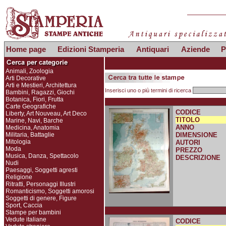
Home page
Edizioni Stamperia
Antiquari
Aziende
P
Animali, Zoologia
Arti Decorative
Arti e Mestieri, Architettura
Inserisci uno o più termini di ricerca
Bambini, Ragazzi, Giochi
Botanica, Fiori, Frutta
Carte Geografiche
CODICE
Liberty, Art Nouveau, Art Deco
TITOLO
Marine, Navi, Barche
ANNO
Medicina, Anatomia
Militaria, Battaglie
DIMENSIONE
Mitologia
AUTORI
Moda
PREZZO
Musica, Danza, Spettacolo
DESCRIZIONE
Nudi
Paesaggi, Soggetti agresti
Religione
Ritratti, Personaggi Illustri
Romanticismo, Soggetti amorosi
Soggetti di genere, Figure
Sport, Caccia
Stampe per bambini
Vedute italiane
CODICE