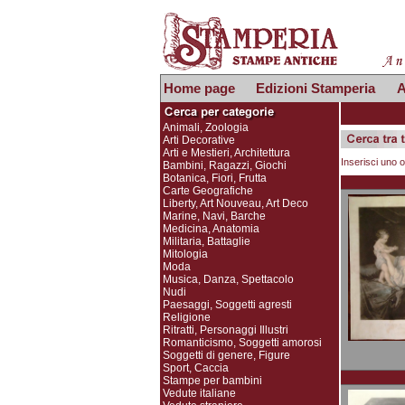
Home page
Edizioni Stamperia
A
Animali, Zoologia
Arti Decorative
Arti e Mestieri, Architettura
Inserisci uno o
Bambini, Ragazzi, Giochi
Botanica, Fiori, Frutta
Carte Geografiche
Liberty, Art Nouveau, Art Deco
Marine, Navi, Barche
Medicina, Anatomia
Militaria, Battaglie
Mitologia
Moda
Musica, Danza, Spettacolo
Nudi
Paesaggi, Soggetti agresti
Religione
Ritratti, Personaggi Illustri
Romanticismo, Soggetti amorosi
Soggetti di genere, Figure
Sport, Caccia
Stampe per bambini
Vedute italiane