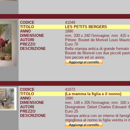
CODICE
41049
TITOLO
LES PETITS BERGERS
ANNO
1890
DIMENSIONE
mm. 330 x 240 l'immagine; mm. 415 x 3
AUTORI
Pittore: Boutet de Monvel Louis Mauric
PREZZO
Euro 70
DESCRIZIONE
Bella stampa antica di grande formato 
Boutet de Monvel con due piccoli pasto
loro pecore ed un asino.
CODICE
41072
TITOLO
(La mamma la figlia e il nonno)
ANNO
1890
DIMENSIONE
mm. 148 x 205 l'immagine; mm. 160 x 2
AUTORI
Disegnatore: Delort Charles Edouard -E
PREZZO
Euro 25
DESCRIZIONE
Stampa antica con un interno di fami
orgogliosa al nonno la figlia vestita in