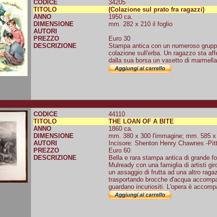
CODICE
34205
TITOLO
(Colazione sul prato fra ragazzi)
ANNO
1950 ca.
DIMENSIONE
mm. 282 x 210 il foglio
AUTORI
PREZZO
Euro 30
DESCRIZIONE
Stampa antica con un numeroso gruppo
colazione sull'erba. Un ragazzo sta af
dalla sua borsa un vasetto di marmellat
CODICE
44110
TITOLO
THE LOAN OF A BITE
ANNO
1860 ca.
DIMENSIONE
mm. 380 x 300 l'immagine; mm. 585 x 4
AUTORI
Incisore: Shenton Henry Chawnes -Pitto
PREZZO
Euro 60
DESCRIZIONE
Bella e rara stampa antica di grande fo
Mulready con una famiglia di artisti gi
un assaggio di frutta ad una altro rag
trasportando brocche d'acqua accompag
guardano incuriositi. L'opera è accompa