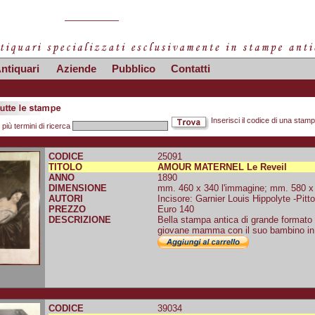
ntiquari
Aziende
Pubblico
Contatti
Inserisci il codice di una stam
 più termini di ricerca
CODICE
25091
TITOLO
AMOUR MATERNEL Le Reveil
ANNO
1890
DIMENSIONE
mm. 460 x 340 l'immagine; mm. 580 x 4
AUTORI
Incisore: Garnier Louis Hippolyte -Pit
PREZZO
Euro 140
DESCRIZIONE
Bella stampa antica di grande formato 
giovane mamma con il suo bambino in 
CODICE
39034