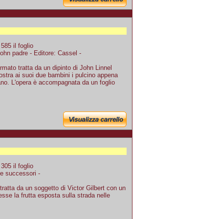
85 il foglio
John padre - Editore: Cassel -
rmato tratta da un dipinto di John Linnel
ra ai suoi due bambini i pulcino appena
ano. L'opera è accompagnata da un foglio
05 il foglio
l e successori -
ratta da un soggetto di Victor Gilbert con un
sse la frutta esposta sulla strada nelle