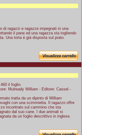
 di ragazzi e ragazze impegnati in una
fettando il pane ed una ragazza sta togliendo
a. Una torta è già disposta sul prato.
60 il foglio
re: Mulready William - Editore: Cassel -
rmato tratta da un dipinto di William
rovaghi con una scimmietta. Il ragazzo offre
azzo incontrato sul cammino che sta
nato dal suo cane. I due animali si
gnata da un foglio descrittivo in inglese.