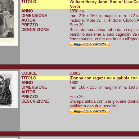
TITOLO
William Henry John, Son of Lieu-C
North
ANNO
1850 ca.
DIMENSIONE
mm. 215 x 160 l'immagine; mm. 272 x 2
AUTORI
Incisore: Mote W. H. -Pittore: Chalon 
PREZZO
Euro 30
DESCRIZIONE
Bella stampa antica tratta da un dipint
bambino assieme ai suoi cagnolini da 
femminuccia, come era in uso all'epoca n
CODICE
23802
TITOLO
(Donna con ragazzino e gabbia con u
ANNO
1862
DIMENSIONE
mm. 168 x 135 l'immagine; mm. 190 x 1
AUTORI
PREZZO
Euro 20
DESCRIZIONE
Stampa antica con una giovane donna
gabbietta con due uccellini.