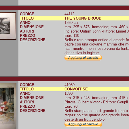
CODICE
44112
TITOLO
THE YOUNG BROOD
ANNO
1860 ca.
DIMENSIONE
mm. 295 x 375 l'immagine; mm. 460 x 5
AUTORI
Incisore: Outrim John -Pittore: Linnel 
PREZZO
Euro 110
DESCRIZIONE
Bella e rara stampa antica di grande fo
padre con una giovane mamma che most
nati, mentre i nonni osservano da lont
descrittivo in inglese.
CODICE
41039
TITOLO
CONVOITISE
ANNO
1890
DIMENSIONE
mm. 315 x 245 l'immagine; mm. 415 x 3
AUTORI
Pittore: Gilbert Victor - Editore: Goupi
PREZZO
Euro 70
DESCRIZIONE
Bella stampa antica di grande formato t
ragazzino che guarda con grande intere
ceste di un fruttivendolo.