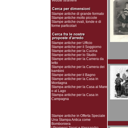
Vedute straniere
Stampe antiche di grande formato
Stampe antiche molto piccole
Stampe antiche ovali, tonde e di
forme particolari
Stampe antiche per Ufficio
Stampe antiche per il Soggiorno
Stampe antiche per la Cucina
Stampe antiche per lo Studio
Stampe antiche per la Camera da
letto
Stampe antiche per la Camera dei
bambini
Stampe antiche per il Bagno
Stampe antiche per la Casa in
Montagna
Stampa antiche per la Casa al Mare
o al Lago
Stampa antiche per la Casa in
Campagna
Stampe antiche in Offerta Speciale
Una Stampa Antica come
Bomboniera
I Promessi Sposi e Alessandro