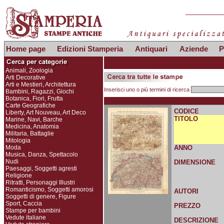
Home page
Edizioni Stamperia
Antiquari
Aziende
P
Animali, Zoologia
Arti Decorative
Arti e Mestieri, Architettura
Inserisci uno o più termini di ricerca
Bambini, Ragazzi, Giochi
Botanica, Fiori, Frutta
Carte Geografiche
CODICE
Liberty, Art Nouveau, Art Deco
TITOLO
Marine, Navi, Barche
Medicina, Anatomia
Militaria, Battaglie
Mitologia
Moda
ANNO
Musica, Danza, Spettacolo
Nudi
DIMENSIONE
Paesaggi, Soggetti agresti
Religione
Ritratti, Personaggi Illustri
Romanticismo, Soggetti amorosi
AUTORI
Soggetti di genere, Figure
Sport, Caccia
PREZZO
Stampe per bambini
Vedute italiane
DESCRIZIONE