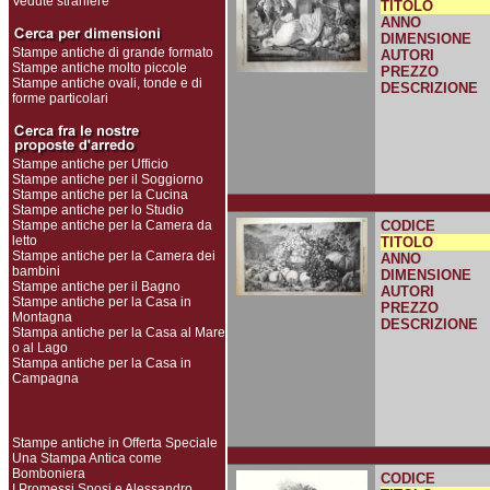
Vedute straniere
TITOLO
ANNO
DIMENSIONE
Stampe antiche di grande formato
AUTORI
Stampe antiche molto piccole
PREZZO
Stampe antiche ovali, tonde e di
DESCRIZIONE
forme particolari
Stampe antiche per Ufficio
Stampe antiche per il Soggiorno
Stampe antiche per la Cucina
Stampe antiche per lo Studio
Stampe antiche per la Camera da
CODICE
letto
TITOLO
Stampe antiche per la Camera dei
ANNO
bambini
DIMENSIONE
Stampe antiche per il Bagno
AUTORI
Stampe antiche per la Casa in
PREZZO
Montagna
DESCRIZIONE
Stampa antiche per la Casa al Mare
o al Lago
Stampa antiche per la Casa in
Campagna
Stampe antiche in Offerta Speciale
Una Stampa Antica come
Bomboniera
CODICE
I Promessi Sposi e Alessandro