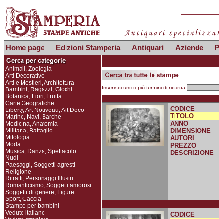
Home page
Edizioni Stamperia
Antiquari
Aziende
P
Animali, Zoologia
Arti Decorative
Arti e Mestieri, Architettura
Inserisci uno o più termini di ricerca
Bambini, Ragazzi, Giochi
Botanica, Fiori, Frutta
Carte Geografiche
CODICE
Liberty, Art Nouveau, Art Deco
TITOLO
Marine, Navi, Barche
ANNO
Medicina, Anatomia
Militaria, Battaglie
DIMENSIONE
Mitologia
AUTORI
Moda
PREZZO
Musica, Danza, Spettacolo
DESCRIZIONE
Nudi
Paesaggi, Soggetti agresti
Religione
Ritratti, Personaggi Illustri
Romanticismo, Soggetti amorosi
Soggetti di genere, Figure
Sport, Caccia
Stampe per bambini
Vedute italiane
CODICE