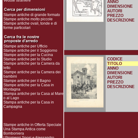
Vedute straniere
ANNO
DIMENSIONE
AUTORI
Stampe antiche di grande formato
PREZZO
Stampe antiche molto piccole
DESCRIZIONE
Stampe antiche ovali, tonde e di
forme particolari
Stampe antiche per Ufficio
Stampe antiche per il Soggiorno
Stampe antiche per la Cucina
CODICE
Stampe antiche per lo Studio
Stampe antiche per la Camera da
TITOLO
letto
ANNO
Stampe antiche per la Camera dei
DIMENSIONE
bambini
AUTORI
Stampe antiche per il Bagno
PREZZO
Stampe antiche per la Casa in
DESCRIZIONE
Montagna
Stampa antiche per la Casa al Mare
o al Lago
Stampa antiche per la Casa in
Campagna
Stampe antiche in Offerta Speciale
Una Stampa Antica come
Bomboniera
I Promessi Sposi e Alessandro