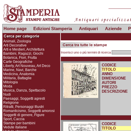
Home page
Edizioni Stamperia
Antiquari
Aziende
P
Animali, Zoologia
Arti Decorative
Arti e Mestieri, Architettura
Inserisci uno o più termini di ricerca
Bambini, Ragazzi, Giochi
Botanica, Fiori, Frutta
Carte Geografiche
CODICE
Liberty, Art Nouveau, Art Deco
TITOLO
Marine, Navi, Barche
ANNO
Medicina, Anatomia
Militaria, Battaglie
DIMENSIONE
Mitologia
AUTORI
Moda
PREZZO
Musica, Danza, Spettacolo
DESCRIZIONE
Nudi
Paesaggi, Soggetti agresti
Religione
Ritratti, Personaggi Illustri
Romanticismo, Soggetti amorosi
Soggetti di genere, Figure
Sport, Caccia
Stampe per bambini
CODICE
Vedute italiane
TITOLO