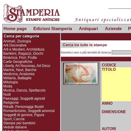
Home page
Edizioni Stamperia
Antiquari
Aziende
P
Animali, Zoologia
Arti Decorative
Arti e Mestieri, Architettura
Inserisci uno o più termini di ricerca
Bambini, Ragazzi, Giochi
Botanica, Fiori, Frutta
Carte Geografiche
CODICE
Liberty, Art Nouveau, Art Deco
TITOLO
Marine, Navi, Barche
Medicina, Anatomia
Militaria, Battaglie
Mitologia
Moda
Musica, Danza, Spettacolo
Nudi
Paesaggi, Soggetti agresti
Religione
ANNO
Ritratti, Personaggi Illustri
Romanticismo, Soggetti amorosi
DIMENSIONE
Soggetti di genere, Figure
Sport, Caccia
Stampe per bambini
Vedute italiane
AUTORI