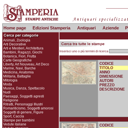
Home page
Edizioni Stamperia
Antiquari
Aziende
P
Animali, Zoologia
Arti Decorative
Arti e Mestieri, Architettura
Inserisci uno o più termini di ricerca
Bambini, Ragazzi, Giochi
Botanica, Fiori, Frutta
Carte Geografiche
CODICE
Liberty, Art Nouveau, Art Deco
TITOLO
Marine, Navi, Barche
ANNO
Medicina, Anatomia
Militaria, Battaglie
DIMENSIONE
Mitologia
AUTORI
Moda
PREZZO
Musica, Danza, Spettacolo
DESCRIZIONE
Nudi
Paesaggi, Soggetti agresti
Religione
Ritratti, Personaggi Illustri
Romanticismo, Soggetti amorosi
Soggetti di genere, Figure
Sport, Caccia
Stampe per bambini
Vedute italiane
CODICE