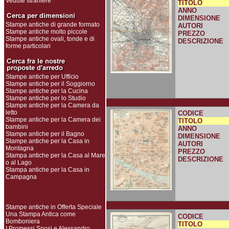
Vedute straniere
TITOLO
ANNO
DIMENSIONE
Stampe antiche di grande formato
AUTORI
Stampe antiche molto piccole
PREZZO
Stampe antiche ovali, tonde e di
DESCRIZIONE
forme particolari
Stampe antiche per Ufficio
Stampe antiche per il Soggiorno
Stampe antiche per la Cucina
Stampe antiche per lo Studio
Stampe antiche per la Camera da
letto
CODICE
Stampe antiche per la Camera dei
TITOLO
bambini
ANNO
Stampe antiche per il Bagno
DIMENSIONE
Stampe antiche per la Casa in
AUTORI
Montagna
PREZZO
Stampa antiche per la Casa al Mare
DESCRIZIONE
o al Lago
Stampa antiche per la Casa in
Campagna
Stampe antiche in Offerta Speciale
Una Stampa Antica come
CODICE
Bomboniera
TITOLO
I Promessi Sposi e Alessandro