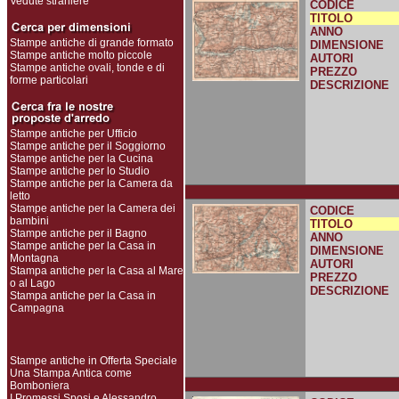
Vedute straniere
CODICE
TITOLO
ANNO
Stampe antiche di grande formato
DIMENSIONE
Stampe antiche molto piccole
AUTORI
Stampe antiche ovali, tonde e di
PREZZO
forme particolari
DESCRIZIONE
Stampe antiche per Ufficio
Stampe antiche per il Soggiorno
Stampe antiche per la Cucina
Stampe antiche per lo Studio
Stampe antiche per la Camera da
letto
Stampe antiche per la Camera dei
CODICE
bambini
TITOLO
Stampe antiche per il Bagno
ANNO
Stampe antiche per la Casa in
DIMENSIONE
Montagna
AUTORI
Stampa antiche per la Casa al Mare
PREZZO
o al Lago
DESCRIZIONE
Stampa antiche per la Casa in
Campagna
Stampe antiche in Offerta Speciale
Una Stampa Antica come
Bomboniera
I Promessi Sposi e Alessandro