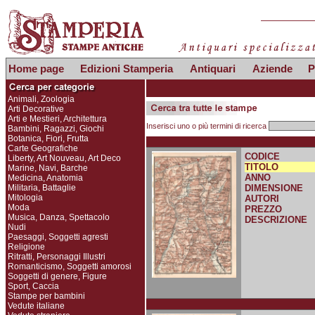
Home page
Edizioni Stamperia
Antiquari
Aziende
P
Animali, Zoologia
Arti Decorative
Arti e Mestieri, Architettura
Inserisci uno o più termini di ricerca
Bambini, Ragazzi, Giochi
Botanica, Fiori, Frutta
Carte Geografiche
CODICE
Liberty, Art Nouveau, Art Deco
TITOLO
Marine, Navi, Barche
ANNO
Medicina, Anatomia
Militaria, Battaglie
DIMENSIONE
Mitologia
AUTORI
Moda
PREZZO
Musica, Danza, Spettacolo
DESCRIZIONE
Nudi
Paesaggi, Soggetti agresti
Religione
Ritratti, Personaggi Illustri
Romanticismo, Soggetti amorosi
Soggetti di genere, Figure
Sport, Caccia
Stampe per bambini
Vedute italiane