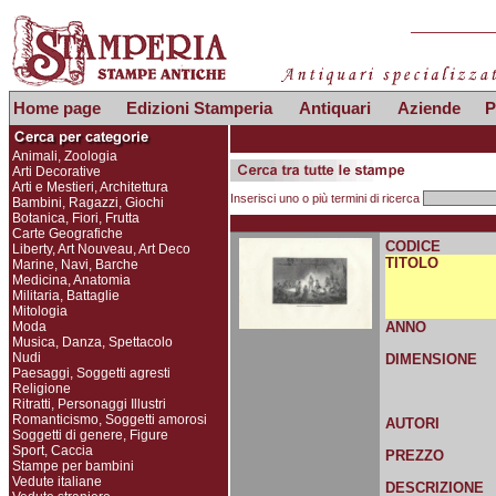
Home page
Edizioni Stamperia
Antiquari
Aziende
P
Animali, Zoologia
Arti Decorative
Arti e Mestieri, Architettura
Inserisci uno o più termini di ricerca
Bambini, Ragazzi, Giochi
Botanica, Fiori, Frutta
Carte Geografiche
CODICE
Liberty, Art Nouveau, Art Deco
TITOLO
Marine, Navi, Barche
Medicina, Anatomia
Militaria, Battaglie
Mitologia
Moda
ANNO
Musica, Danza, Spettacolo
Nudi
DIMENSIONE
Paesaggi, Soggetti agresti
Religione
Ritratti, Personaggi Illustri
Romanticismo, Soggetti amorosi
AUTORI
Soggetti di genere, Figure
Sport, Caccia
PREZZO
Stampe per bambini
Vedute italiane
DESCRIZIONE