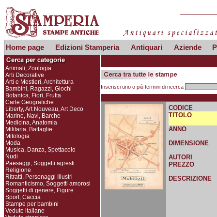
Home page
Edizioni Stamperia
Antiquari
Aziende
P
Animali, Zoologia
Arti Decorative
Arti e Mestieri, Architettura
Inserisci uno o più termini di ricerca
Bambini, Ragazzi, Giochi
Botanica, Fiori, Frutta
Carte Geografiche
CODICE
Liberty, Art Nouveau, Art Deco
TITOLO
Marine, Navi, Barche
Medicina, Anatomia
ANNO
Militaria, Battaglie
Mitologia
Moda
DIMENSIONE
Musica, Danza, Spettacolo
Nudi
AUTORI
Paesaggi, Soggetti agresti
PREZZO
Religione
Ritratti, Personaggi Illustri
DESCRIZIONE
Romanticismo, Soggetti amorosi
Soggetti di genere, Figure
Sport, Caccia
Stampe per bambini
Vedute italiane